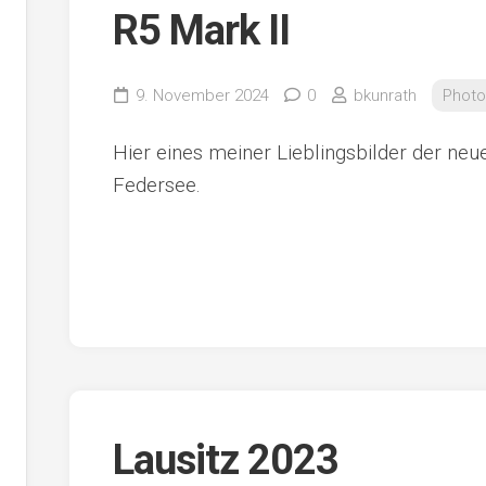
R5 Mark II
9. November 2024
0
bkunrath
Photo
Hier eines meiner Lieblingsbilder der n
Federsee.
Lausitz 2023