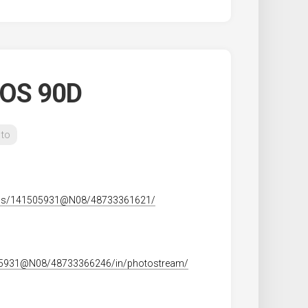
 EOS 90D
to
otos/141505931@N08/48733361621/
505931@N08/48733366246/in/photostream/