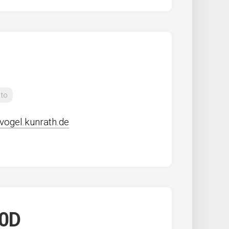
to
/vogel.kunrath.de
90D