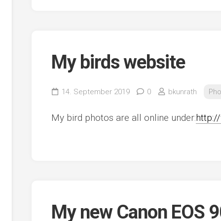
My birds website
14. September 2019
0
bkunrath
Pho
My bird photos are all online under:
http:/
My new Canon EOS 