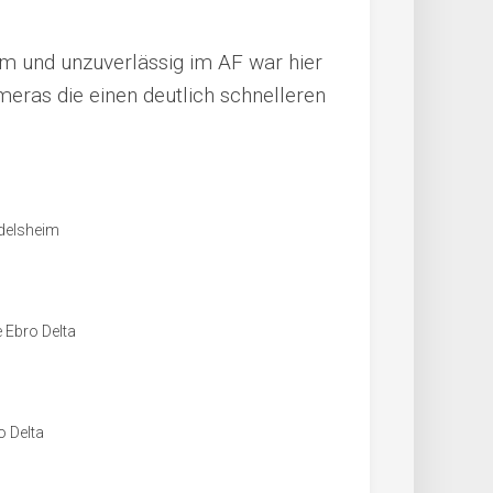
m und unzuverlässig im AF war hier
ameras die einen deutlich schnelleren
idelsheim
Ebro Delta
o Delta