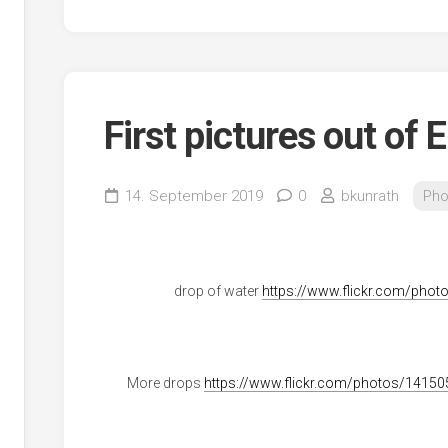
First pictures out of
14. September 2019
0
bkunrath
Pho
drop of water
https://www.flickr.com/ph
More drops
https://www.flickr.com/photos/141