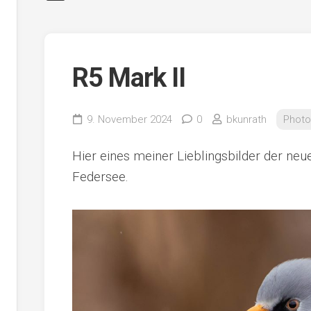
R5 Mark II
9. November 2024
0
bkunrath
Photo
Hier eines meiner Lieblingsbilder der n
Federsee.