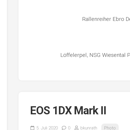
Rallenreiher Ebro D
Löffelerpel, NSG Wiesental P
EOS 1DX Mark II
5. Juli 2020
0
bkunrath
Photo